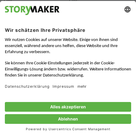
J-BIG
J-BIG
NACHHALTIGKEIT
JAPAN
Renaissance des
H.I.S: „Unser
Vertrauens
Servicegedanke lässt sich
auf neue Bereiche
übertragen“
Zum Interview auf
Weiterlesen
J-BIG