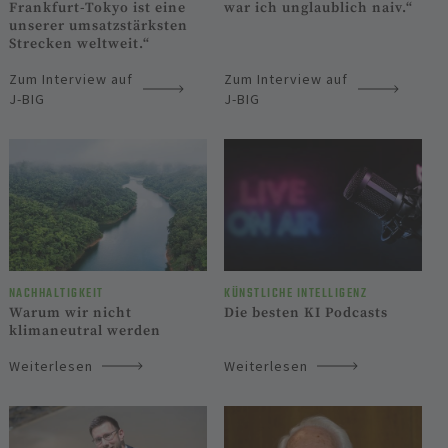
Frankfurt-Tokyo ist eine
war ich unglaublich naiv.“
unserer umsatzstärksten
Strecken weltweit.“
Zum Interview auf
Zum Interview auf
J-BIG
J-BIG
NACHHALTIGKEIT
KÜNST­LICHE INTELLI­GENZ
Warum wir nicht
Die besten KI Podcasts
klimaneutral werden
Weiterlesen
Weiterlesen