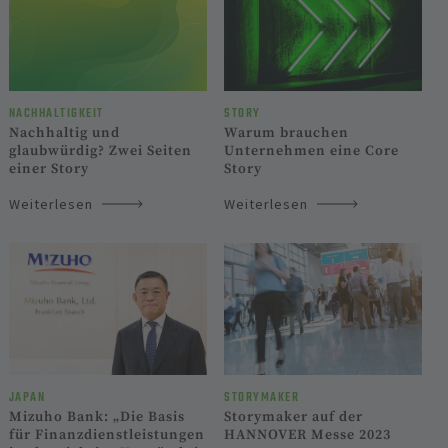
NACHHALTIGKEIT
STORY
Nachhaltig und
Warum brauchen
glaubwürdig? Zwei Seiten
Unternehmen eine Core
einer Story
Story
Weiterlesen
Weiterlesen
JAPAN
STORYMAKER
Mizuho Bank: „Die Basis
Storymaker auf der
für Finanz­dienst­leistungen
HANNOVER Messe 2023