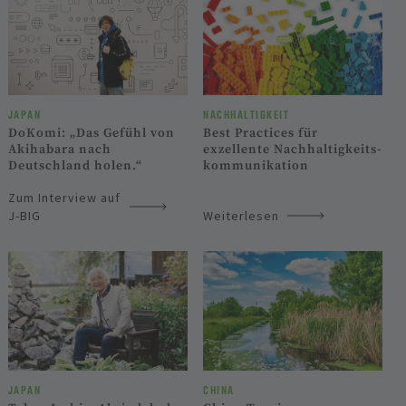
JAPAN
NACHHALTIGKEIT
DoKomi: „Das Gefühl von
Best Practices für
Akihabara nach
exzellente Nach­haltig­keits­
Deutschland holen.“
kommuni­kation
Zum Interview auf
J-BIG
Weiterlesen
JAPAN
CHINA