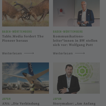
BADEN-WÜRTTEM­BERG
BADEN-WÜRTTEM­BERG
Table.Media fordert The
Kommunikations­
Pioneer heraus
leiter*innen in BW stellen
sich vor: Wolfgang Pott
Weiterlesen
Weiterlesen
JAPAN
JAPAN
ANA: „Die Verbindung
Storymaker: „Am Anfang