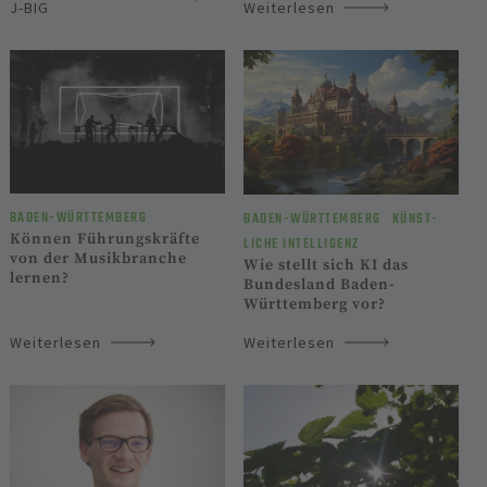
J-BIG
Weiterlesen
BADEN-WÜRTTEM­BERG
BADEN-WÜRTTEM­BERG
KÜNST­
Können Führungskräfte
LICHE INTELLI­GENZ
von der Musikbranche
Wie stellt sich KI das
lernen?
Bundesland Baden-
Württemberg vor?
Weiterlesen
Weiterlesen