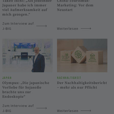
Takeo Ischi: „Als jodelnder
China-Tourismus-
Japaner habe ich immer
Marketing: Vor dem
viel Auf­merk­sam­keit auf
Neustart
mich gezogen.“
Zum Interview auf
J-BIG
Weiterlesen
JAPAN
NACHHALTIGKEIT
Olympus: „Die japanische
Der Nach­haltig­keits­bericht
Vorliebe für Sojasoße
– mehr als nur Pflicht
brachte uns zur
Endoskopie“
Zum Interview auf
J-BIG
Weiterlesen