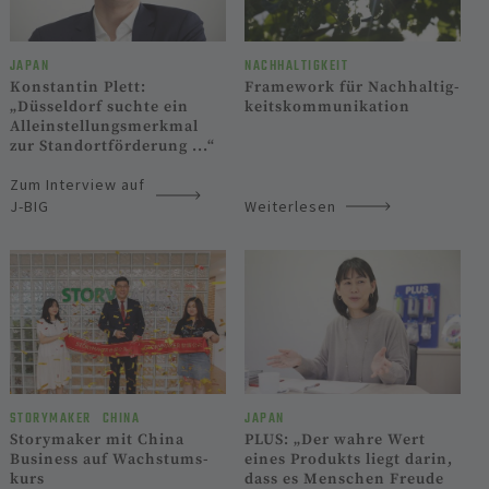
JAPAN
NACHHALTIGKEIT
Konstantin Plett:
Framework für Nach­haltig­
„Düsseldorf suchte ein
keits­kom­muni­kation
Allein­stel­lungs­merkmal
zur Standort­förderung ...“
Zum Interview auf
J-BIG
Weiterlesen
STORYMAKER
CHINA
JAPAN
Storymaker mit China
PLUS: „Der wahre Wert
Business auf Wachs­tums­
eines Produkts liegt darin,
kurs
dass es Menschen Freude