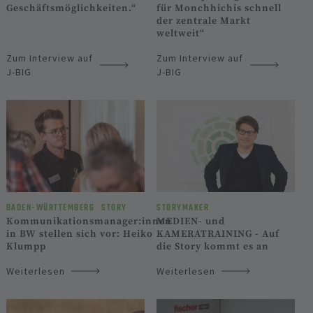
Geschäftsmöglichkeiten.“
für Monchhichis schnell
der zentrale Markt
weltweit“
Zum Interview auf
Zum Interview auf
J-BIG
J-BIG
BADEN-WÜRTTEM­BERG
STORY
STORYMAKER
Kommunikationsmanager:innen
MEDIEN- und
in BW stellen sich vor: Heiko
KAMERATRAINING - Auf
Klumpp
die Story kommt es an
Weiterlesen
Weiterlesen