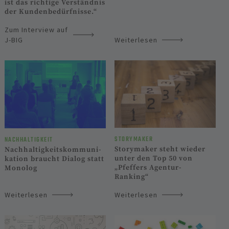
ist das richtige Verständnis
der Kunden­bedürfnisse.“
Zum Interview auf
J-BIG
Weiterlesen
STORYMAKER
NACHHALTIGKEIT
Storymaker steht wieder
Nachhaltig­keits­­kommuni­
unter den Top 50 von
kation braucht Dialog statt
„Pfeffers Agentur-
Monolog
Ranking“
Weiterlesen
Weiterlesen