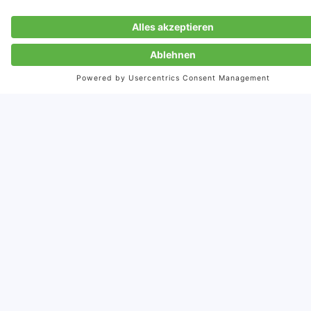
Zur Anmeldung
Kontaktieren Sie uns
info@storymaker.de
+49-7071-93872-0
Tübingen
München
Berlin