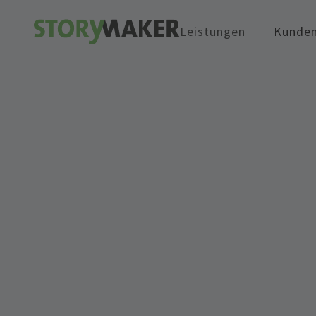
Leistungen
Kunde