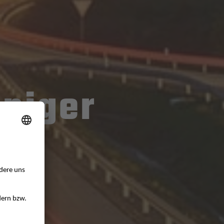
s
niger