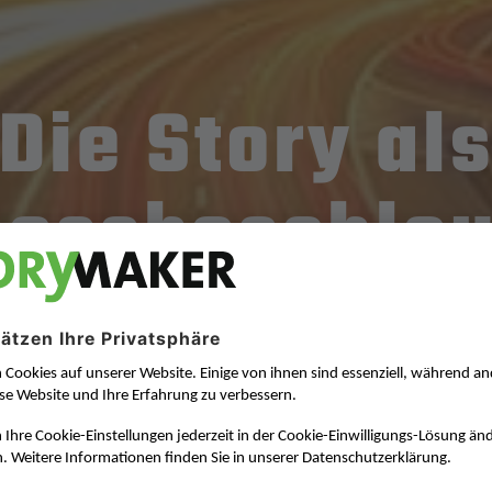
Die Story al
nessbeschleu