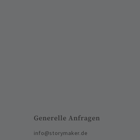
Generelle Anfragen
info@storymaker.de