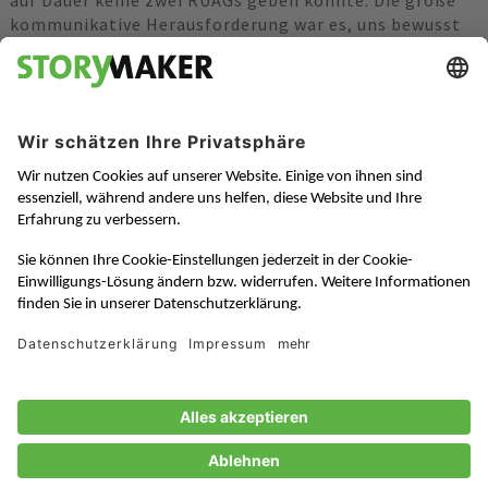
auf Dauer keine zwei RUAGs geben könnte. Die große
kommunikative Herausforderung war es, uns bewusst
von dem alten RUAG Image des Staatsbetriebs
abzusetzen, da wir kein Mischwaren-
Technologiekonzern bleiben werden, sondern ein
reiner Space-Konzern.
Ich glaube, für jeden, der einen Brand neu entwickeln
darf, gibt es wenige Branchen, die so spannend und
genial dafür sind wie die Space-Branche. Wir wollten
einen coolen Brand, der all das Geniale auch ausdrückt
- im Narrativ, in der Bildwelt, im Fühlen, Hören und
Sehen. Wir haben uns die internationalen
Marktteilnehmer angeschaut - Space X oder Blue
Origin - aber waren der Meinung, wir können mehr. Im
Vergleich haben wir viel längere Erfahrung. Unser
Brand muss die gesamte Historie von über 40 Jahren
inkorporieren. Aber eben auch nach vorne schauen.
So haben wir sehr, sehr viel über Bord geworfen, allein
schon was das Optische betrifft. Ich glaube, es war