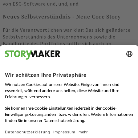
von ESG-Software und, und, und.
Neues Selbstverständnis - Neue Core Story
Für die Verantwortlichen war klar: Das sich geänderte
Selbstverständnis des Unternehmens sowie die
Bandbreite des Portfolios sollte sich auch im
Markenauftritt widerspiegeln. Gesucht wurde eine
übergeordnete Story, die den Wert des Unternehmens
transportiert und alle Facetten des Unternehmens
stimmig miteinander verbindet.
Die Notwendigkeit einer Superstory zeigte sich unter
anderen auch, als es darum ging, die über 1000-Seiten
starke Website des Unternehmens im Rahmen eines
Relaunches neu zu ordnen. Keine ganz einfache
Angelegenheit! Auch hier stellte sich die Frage nach
einem leitenden Narrativ, mit dem sich Struktur,
Inhalte und Layout sinnvoll aufeinander abstimmen
lassen – und das einen Auftritt ermöglicht, der die
Identität des Unternehmens widerspiegelt.