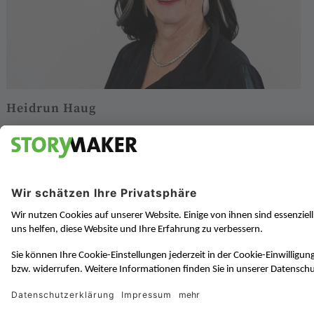
Heidrun Haug
Gründerin und Geschäftsführende Gesellschafterin
h.haug@storymaker.de