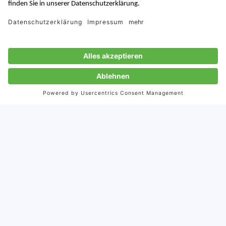
PCO ist ein führender Entwickler und Produzent von
Highend-Kameras mit über 30 Jahren Expertenwissen.
Die innovativen sCMOS- und CMOS-Kameras werden
weltweit in wissenschaftlichen und industriellen
Anwendungen eingesetzt. Wann immer man
faszinierende wissenschaftliche Bilder etwa von Zellen
oder Gewebe sieht, ist die Chance hoch, dass sie mit
einer Kamera von PCO aufgenommen wurden.