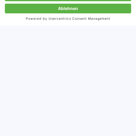
die Entwicklung und Umsetzung von Content. Neben
Textarbeit war Storymaker auch für begleitende
Infografiken für Live-Demonstrationen zuständig.