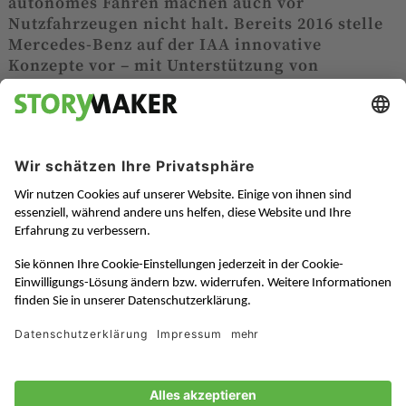
autonomes Fahren machen auch vor
Nutzfahrzeugen nicht halt. Bereits 2016 stelle
Mercedes-Benz auf der IAA innovative
Konzepte vor – mit Unterstützung von
Storymaker.
Die Zukunft der Trucks ist aufregend: Ob
Digitalisierung, Vernetzung, Automatisierung oder
Elektromobilität – im Bereich der Nutzfahrzeuge
ändert sich fast alles. Das zeigte Mercedes-Benz
Trucks einmal mehr eindrucksvoll auf der 66. IAA
Nutzfahrzeuge in Hannover im September 2016. Ein
Highlight, das international bei Fachpublikum und
Medien ankam, war hierbei der Urban eTruck, der
vollelektrisch durch Deutschlands Blätterwald
rauschte (zum Beispiel auf bild.de).
Im Vorfeld und am Rande der IAA Nutzfahrzeuge immer
mit dabei: ein Team von Storymaker, das Mercedes-
Benz Trucks in Kommunikationsbelangen
unterstützte. Im Zentrum der Aufgaben stand hierbei