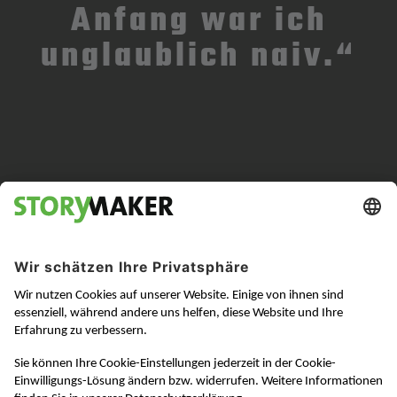
Anfang war ich
unglaublich naiv.“