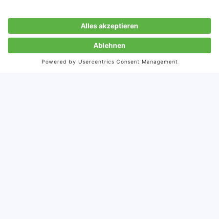
Autorin
Heidrun Haug
Gründerin und geschäftsführende Gesellschafterin
2001 gründete Heidrun Haug Storymaker mit dem Ziel,
Unternehmen in Erfolgsgeschichten zu verwandeln – unser