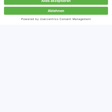
Von:
Gina Hardebeck
9.1.2017
Veröffentlicht:
11.10.2023
Aktualisiert:
Mit über 750 Millionen aktiven Nutzern pro Tag ist
WeChat aus dem Kommunikationsalltag in China nicht
mehr wegzudenken. Fast jede in China aktive Firma
verfügt mittlerweile über einen WeChat Official
Account (Firmen-Account) über den sie Marketing,
Vertrieb oder E-Commerce betreibt. Auch
Kundenservice, Produkte und Dienstleistungen sind
inzwischen mit und in WeChat integriert. Aus diesem
Grund ist
WeChat Marketing
ein muss für jedes
Unternehmen, dass in China Marketing betreibt.