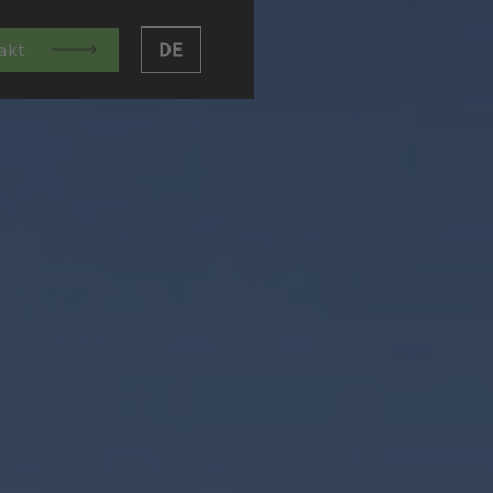
DE
akt