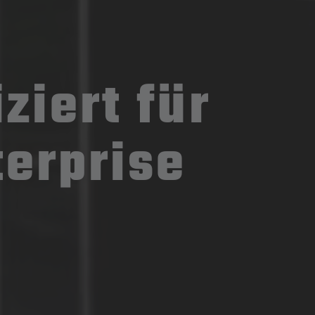
iert für
terprise