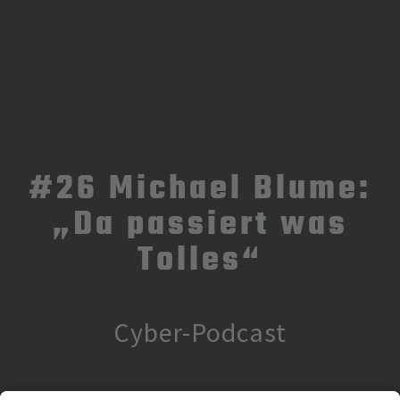
#26 Michael Blume:
„Da passiert was
Tolles“
Cyber-Podcast