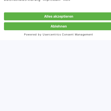
Autorin
Heidrun Haug
Gründerin und geschäftsführende Gesellschafterin
2001 gründete Heidrun Haug Storymaker mit dem Ziel,
Unternehmen in Erfolgsgeschichten zu verwandeln – unser
Anspruch bis heute.
18.2.2021
Veröffentlicht:
11.10.2023
Aktualisiert: