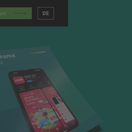
DE
akt