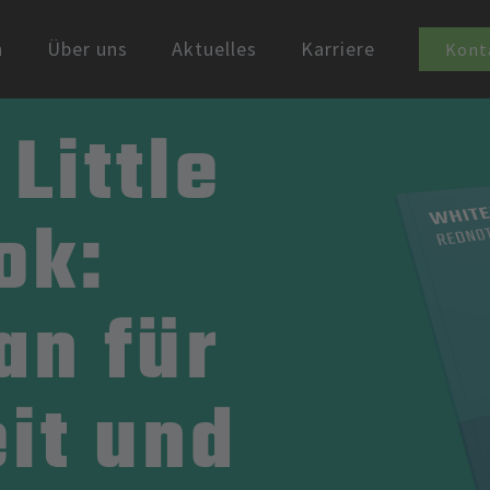
n
Über uns
Aktuelles
Karriere
Kont
Little
ok:
an für
it und