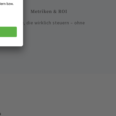
Metriken & ROI
esspunkte, die wirklich steuern – ohne
anity.
?