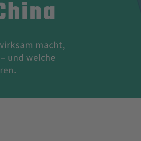
China
 wirksam macht,
 – und welche
ren.