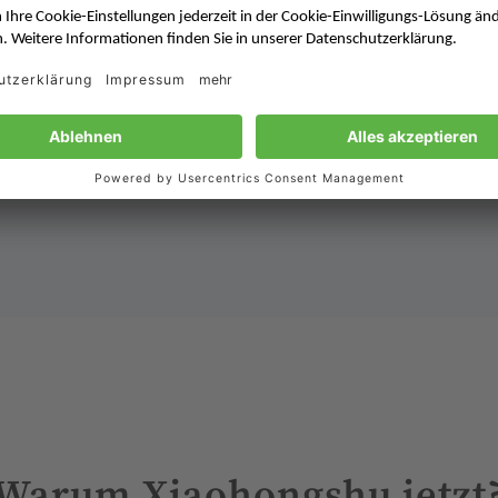
Strategien, die funktionieren
Erprobte Playbooks für Reichweite, Vertrauen
M
und Conversion.
V
Warum Xiaohongshu jetzt