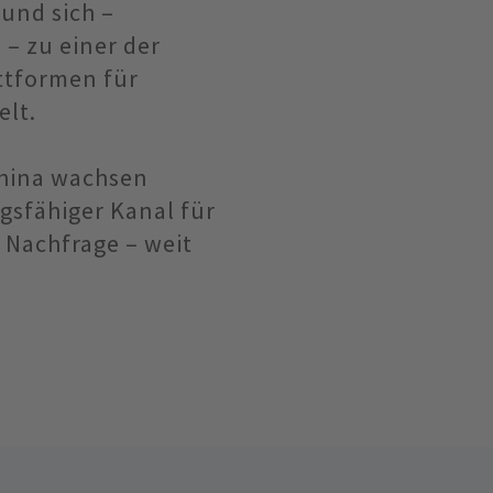
 und sich –
– zu einer der
ttformen für
elt.
China wachsen
ngsfähiger Kanal für
 Nachfrage – weit