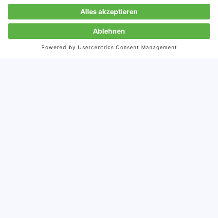
Von:
Theresa Stewart
24.8.2021
Veröffentlicht:
24.8.2021
Aktualisiert:
Anfang Juli ging die Storymaker Webinarreihe „Expert
Bites“ in die Finalrunde. Zu Gast war Bestseller-Autor
und China-Experte Frank Sieren, der als Journalist bald
30 Jahre in China lebt und alle Entwicklungen im Land
der Mitte hautnah miterlebt. Frank Sieren berichete
über die chinesische Supermetropole Shenzhen, deren
Innovationskraft bereits jetzt Wellen nach Amerika
und Europa schlägt und die daher oftmals als das
nächste Silicon Valley beschrieben wird.