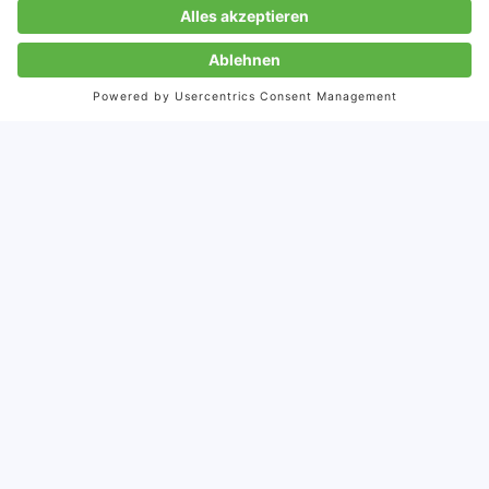
J-BIG
Japan Business in Germany
Zur Anmeldung
Kontaktieren Sie uns
info@storymaker.de
+49-7071-93872-0