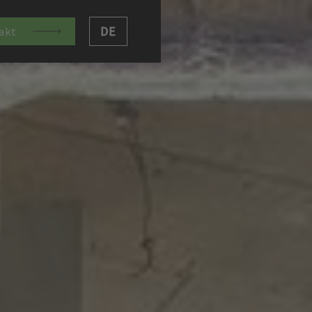
DE
akt