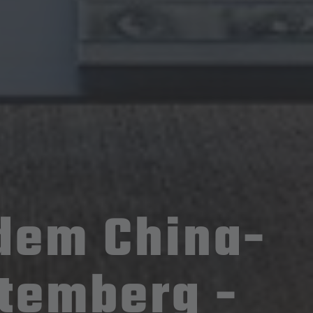
dem China-
temberg -