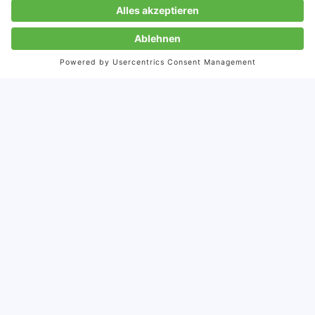
J-BIG
Japan Business in Germany
Zur Anmeldung
Kontaktieren Sie uns
info@storymaker.de
+49-7071-93872-0