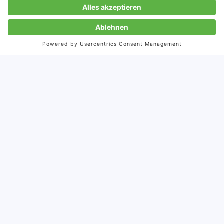
J-BIG
Japan Business in Germany
Zur Anmeldung
Kontaktieren Sie uns
info@storymaker.de
+49-7071-93872-0